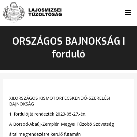
ORSZÁGOS BAJNOKSÁG I
forduló
XII.ORSZÁGOS KISMOTORFECSKENDŐ-SZERELÉSI
BAJNOKSÁG
1. fordulóját rendezték 2023-05-27.-én.
A Borsod-Abaúj-Zemplén Megyei Tűzoltó Szövetség
által megrendezésre kerülő futamán