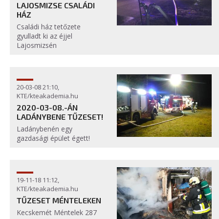
LAJOSMIZSE CSALÁDI
HÁZ
Családi ház tetőzete
gyulladt ki az éjjel
Lajosmizsén
20-03-08 21:10,
KTE/kteakademia.hu
2020-03-08.-ÁN
LADÁNYBENE TŰZESET!
Ladánybenén egy
gazdasági épület égett!
19-11-18 11:12,
KTE/kteakademia.hu
TŰZESET MÉNTELEKEN
Kecskemét Méntelek 287