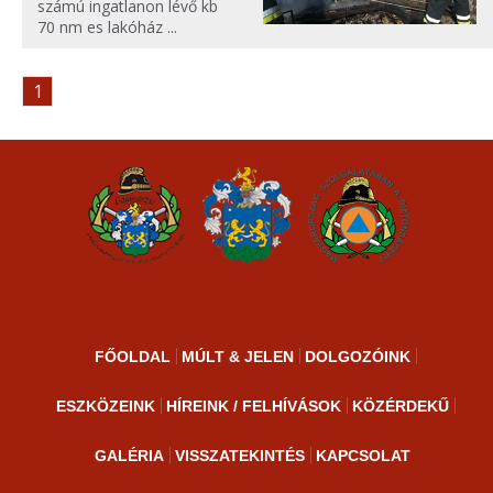
számú ingatlanon lévő kb
70 nm es lakóház ...
1
FŐOLDAL
MÚLT & JELEN
DOLGOZÓINK
ESZKÖZEINK
HÍREINK / FELHÍVÁSOK
KÖZÉRDEKŰ
GALÉRIA
VISSZATEKINTÉS
KAPCSOLAT