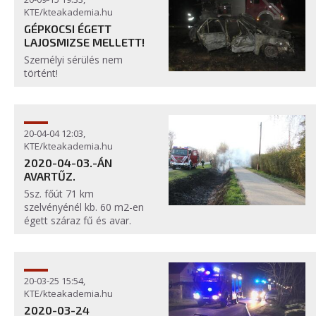
KTE/kteakademia.hu
GÉPKOCSI ÉGETT
LAJOSMIZSE MELLETT!
Személyi sérülés nem
történt!
20-04-04 12:03,
KTE/kteakademia.hu
2020-04-03.-ÁN
AVARTŰZ.
5sz. főút 71 km
szelvényénél kb. 60 m2-en
égett száraz fű és avar.
20-03-25 15:54,
KTE/kteakademia.hu
2020-03-24